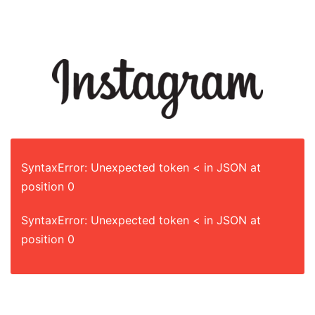
2023年2月25日
SyntaxError: Unexpected token < in JSON at
position 0
SyntaxError: Unexpected token < in JSON at
position 0