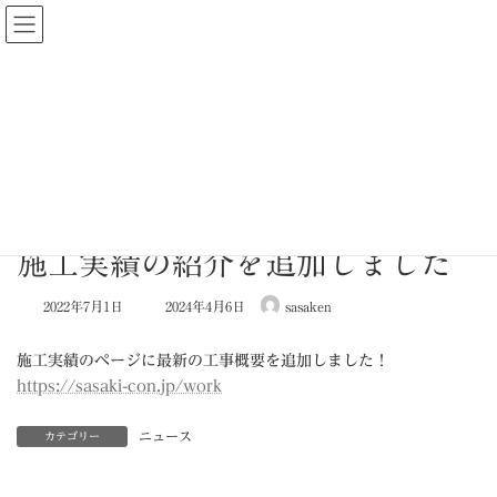
コ
ナ
ン
ビ
テ
ゲ
ン
ー
ツ
シ
へ
ョ
ス
ン
キ
に
ニュース
ッ
移
プ
動
施工実績の紹介を追加しました
最
2022年7月1日
2024年4月6日
sasaken
終
更
新
施工実績のページに最新の工事概要を追加しました！
日
https://sasaki-con.jp/work
時
:
ニュース
カテゴリー