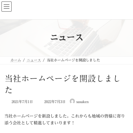
コ
ナ
ン
ビ
テ
ゲ
ン
ー
ツ
シ
へ
ョ
ス
ン
キ
に
ニュース
ッ
移
プ
動
ホーム
ニュース
当社ホームページを開設しました
当社ホームページを開設しまし
た
最
2021年7月1日
2022年7月3日
sasaken
終
更
新
当社ホームページを新設しました。これからも地域の皆様に寄り
日
添う会社として精進してまいります！
時
: