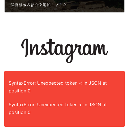
保有機械の紹介を追加しました
2021年7月9日
SyntaxError: Unexpected token < in JSON at
position 0
SyntaxError: Unexpected token < in JSON at
position 0