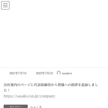
コ
ナ
ン
ビ
テ
ゲ
ン
ー
ツ
シ
へ
ョ
ス
ン
キ
に
ニュース
ッ
移
プ
動
ホーム
ニュース
代表挨拶を追加しました
代表挨拶を追加しました
最
2021年7月7日
2022年7月3日
sasaken
終
更
新
会社案内のページに代表取締役から皆様への挨拶を追加しまし
日
た！
時
:
https://sasaki-con.jp/company
ニュース
カテゴリー